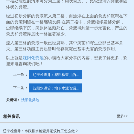
一格处理过的污水可分为三层：糊状粪皮、、比较澄清的粪液和固
体状的粪渣。
经过初步分解的粪液流入第二格，而漂浮在上面的粪皮和沉积在下
面的粪渣则留在一格继续发酵.在第二格中，粪液继续发酵分解，
虫卵继续下沉，病原体逐渐死亡，粪液得到进一步无害化，产生的
粪皮和粪渣厚度比一格显著减少。
流入第三格的粪液一般已经腐熟，其中病菌和寄生虫卵已基本杀
灭。第三格功能主要起暂时储存沉淀已基本无害的粪液作用。
以上就是
沈阳化粪池
的小编给大家分享的内容，想要了解更多，欢
迎来电咨询我们吧！
上一条 ：
辽宁检查井：塑料检查井的...
下一条 ：
沈阳水泥管：地下水泥管漏...
关键词：
沈阳化粪池
更多>>
相关资讯
辽宁检查井：市政排水检查井砌筑施工怎么做？