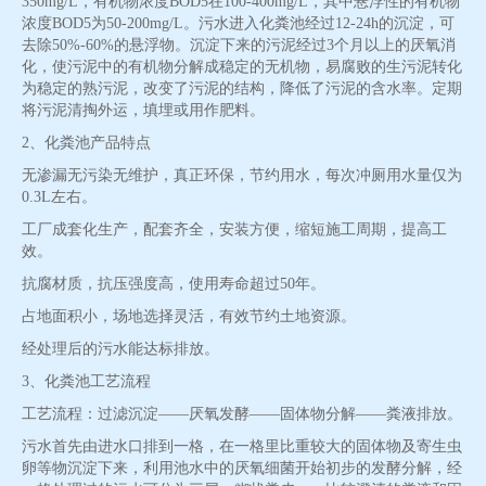
350mg/L，有机物浓度BOD5在100-400mg/L，其中悬浮性的有机物
浓度BOD5为50-200mg/L。污水进入化粪池经过12-24h的沉淀，可
去除50%-60%的悬浮物。沉淀下来的污泥经过3个月以上的厌氧消
化，使污泥中的有机物分解成稳定的无机物，易腐败的生污泥转化
为稳定的熟污泥，改变了污泥的结构，降低了污泥的含水率。定期
将污泥清掏外运，填埋或用作肥料。
2、化粪池产品特点
无渗漏无污染无维护，真正环保，节约用水，每次冲厕用水量仅为
0.3L左右。
工厂成套化生产，配套齐全，安装方便，缩短施工周期，提高工
效。
抗腐材质，抗压强度高，使用寿命超过50年。
占地面积小，场地选择灵活，有效节约土地资源。
经处理后的污水能达标排放。
3、化粪池工艺流程
工艺流程：过滤沉淀——厌氧发酵——固体物分解——粪液排放。
污水首先由进水口排到一格，在一格里比重较大的固体物及寄生虫
卵等物沉淀下来，利用池水中的厌氧细菌开始初步的发酵分解，经