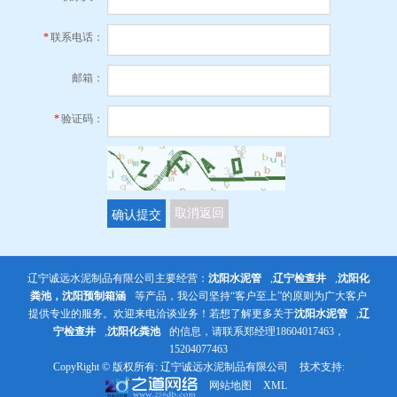
*
联系电话：
邮箱：
*
验证码：
确认提交
取消返回
辽宁诚远水泥制品有限公司主要经营：
沈阳水泥管
,
辽宁检查井
,
沈阳化
粪池，沈阳预制箱涵
等产品，我公司坚持“客户至上”的原则为广大客户
提供专业的服务。欢迎来电洽谈业务！若想了解更多关于
沈阳水泥管
,
辽
宁检查井
,
沈阳化粪池
的信息，请联系郑经理18604017463，
15204077463
CopyRight © 版权所有:
辽宁诚远水泥制品有限公司
技术支持:
网站地图
XML