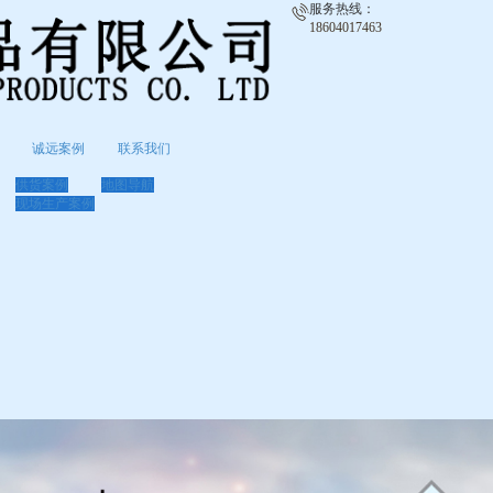
服务热线：
18604017463
诚远案例
联系我们
供货案例
地图导航
现场生产案例