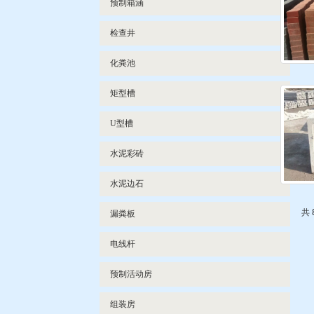
预制箱涵
检查井
化粪池
矩型槽
U型槽
水泥彩砖
水泥边石
共 
漏粪板
电线杆
预制活动房
组装房