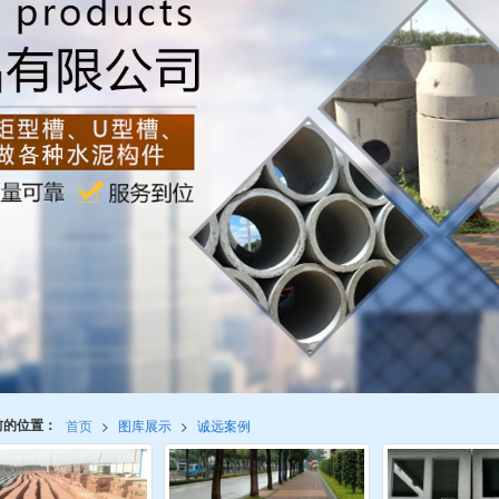
前的位置：
首页
>
图库展示
>
诚远案例