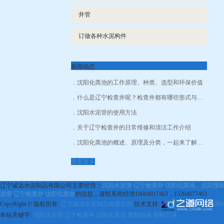
井管
订做各种水泥构件
新闻动态
沈阳化粪池的工作原理、种类、选型和环保价值
什么是辽宁检查井呢？检查井都有哪些形式与作用呢？
沈阳水泥管的使用方法
关于辽宁检查井的日常维修和清洁工作介绍
沈阳化粪池的概述、原理及分类，一起来了解一下！
查看更多
辽宁诚远水泥制品有限公司主要经营：
沈阳水泥管
,
辽宁检查井
,
沈阳化粪池，沈阳预
泥管
,
辽宁检查井
,
沈阳化粪池
的信息，请联系郑经理18604017463，15204077463
CopyRight © 版权所有:
辽宁诚远水泥制品有限公司
技术支持:
网
本站关键字:
沈阳水泥管
辽宁检查井
沈阳化粪池
预制箱涵
预制方涵