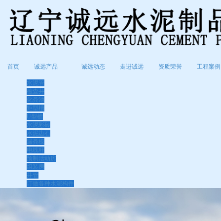
首页
诚远产品
诚远动态
走进诚远
资质荣誉
工程案例
水泥管
检查井
化粪池
矩型槽
U型槽
水泥彩砖
水泥边石
漏粪板
电线杆
预制活动房
组装房
井管
订做各种水泥构件