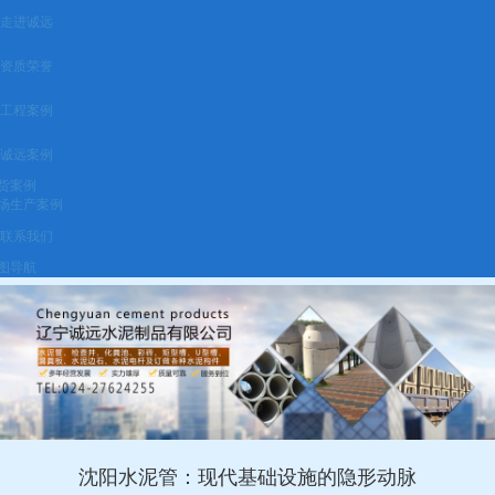
走进诚远
资质荣誉
工程案例
诚远案例
货案例
场生产案例
联系我们
图导航
沈阳水泥管：现代基础设施的隐形动脉