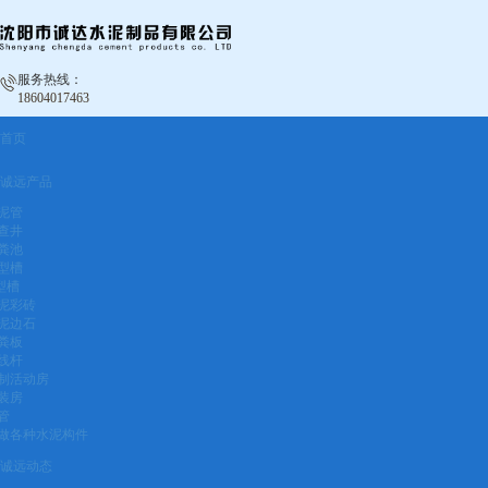
服务热线：
18604017463
首页
诚远产品
泥管
查井
粪池
型槽
型槽
泥彩砖
泥边石
粪板
线杆
制活动房
装房
管
做各种水泥构件
诚远动态