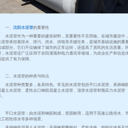
一、
沈阳水泥管
的重要性
水泥管作为一种重要的建筑材料，其重要性不言而喻。在城市建设中
水泥管承担着排水、排污、供水、供电等关键任务，是城市基础设施的重
组成部分。它们不仅确保了城市的正常运转，还提高了居民的生活质量。
时，水泥管还广泛应用于农田灌溉和电力通讯等领域，为农业生产和信息
播提供了有力保障。
二、水泥管的种类与特点
水泥管种类繁多，各具特色。常见的水泥管包括平口水泥管、承插钢
混凝土水泥管、柔性企口钢筋混凝土水泥管、顶管水泥管和预应力水泥管
等。
平口水泥管：由水泥和钢筋制成，坚固耐用，适用于高速公路排水、
政工程给排水等多种场景。
承插钢筋混凝土水泥管：采用橡胶圈密封，柔性连接，能抵抗地基不