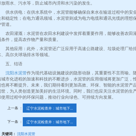
排放雨水、污水等，防止城市内涝和水污染的发生。
供水供电：在供水系统中，水泥管能够确保自来水在输送过程中的安
性和稳定性；在电力通讯领域，水泥管则成为电力电缆和通讯光缆的理想
护管道。
农田灌溉：水泥管在农田水利建设中发挥着重要作用，能够改善农田
溉条件，提高农作物产量和质量。
其他应用：此外，水泥管还广泛应用于高速公路建设、垃圾处理厂给
水、高尔夫球场排水等领域。
五、结语
沈阳水泥管
作为现代基础设施建设的隐形动脉，其重要性不言而喻。
着城市化进程的加速和科技的不断进步，水泥管的应用领域将更加广泛，
能也将不断提升。未来，我们期待看到更加高效、环保、智能的水泥管产
问世，为人类创造更加美好的生活环境。同时，我们也应关注水泥管的生
和使用过程中的环保问题，推动行业向绿色、可持续方向发展。
上一条 ：
辽宁水泥检查井：城市地下...
下一条 ：
辽宁水泥检查井：城市地下...
关键词：
沈阳水泥管