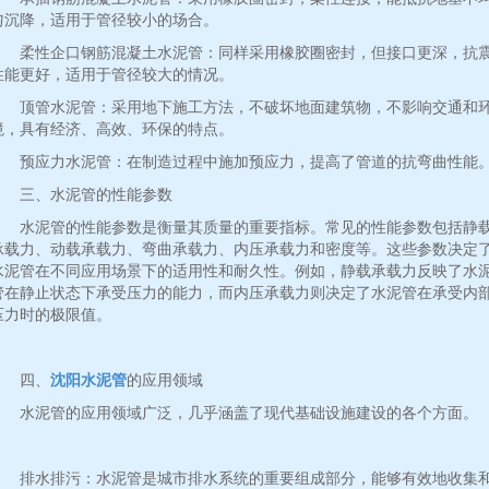
匀沉降，适用于管径较小的场合。
柔性企口钢筋混凝土水泥管：同样采用橡胶圈密封，但接口更深，抗
性能更好，适用于管径较大的情况。
顶管水泥管：采用地下施工方法，不破坏地面建筑物，不影响交通和
境，具有经济、高效、环保的特点。
预应力水泥管：在制造过程中施加预应力，提高了管道的抗弯曲性能
三、水泥管的性能参数
水泥管的性能参数是衡量其质量的重要指标。常见的性能参数包括静
承载力、动载承载力、弯曲承载力、内压承载力和密度等。这些参数决定
水泥管在不同应用场景下的适用性和耐久性。例如，静载承载力反映了水
管在静止状态下承受压力的能力，而内压承载力则决定了水泥管在承受内
压力时的极限值。
四、
沈阳水泥管
的应用领域
水泥管的应用领域广泛，几乎涵盖了现代基础设施建设的各个方面。
排水排污：水泥管是城市排水系统的重要组成部分，能够有效地收集