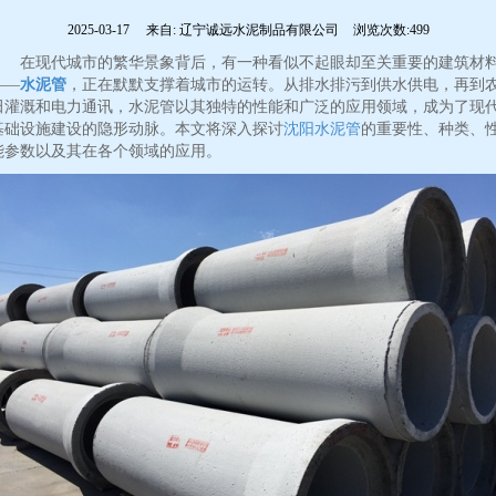
2025-03-17
来自:
辽宁诚远水泥制品有限公司
浏览次数:499
在现代城市的繁华景象背后，有一种看似不起眼却至关重要的建筑材
——
水泥管
，正在默默支撑着城市的运转。从排水排污到供水供电，再到
田灌溉和电力通讯，水泥管以其独特的性能和广泛的应用领域，成为了现
基础设施建设的隐形动脉。本文将深入探讨
沈阳水泥管
的重要性、种类、
能参数以及其在各个领域的应用。