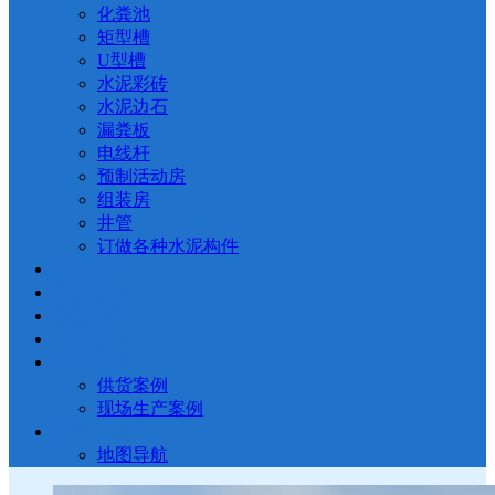
化粪池
矩型槽
U型槽
水泥彩砖
水泥边石
漏粪板
电线杆
预制活动房
组装房
井管
订做各种水泥构件
诚远动态
走进诚远
资质荣誉
工程案例
诚远案例
供货案例
现场生产案例
联系我们
地图导航