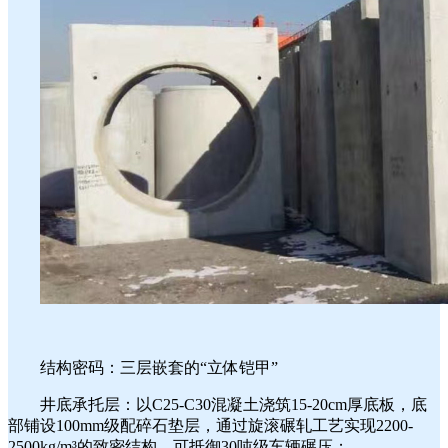
结构密码：三层嵌套的“立体铠甲”
井底承托层：以C25-C30混凝土浇筑15-20cm厚底板，底
部铺设100mm级配碎石垫层，通过旋滚碾轧工艺实现2200-
2500kg/m³的致密结构，可抵御30吨级车辆碾压；