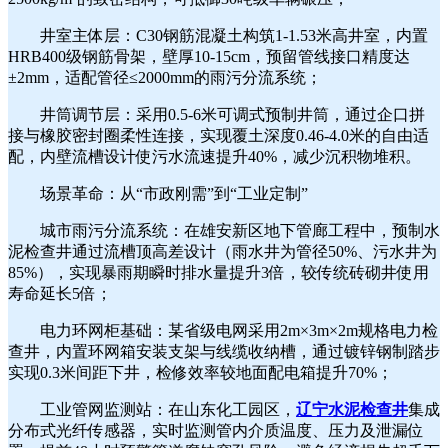
井室主体层：C30钢筋混凝土构筑1-1.53米高井室，内置
HRB400级钢筋骨架，壁厚10-15cm，预留管线接口精度达
±2mm，适配管径≤2000mm的雨污分流系统；
井筒调节层：采用0.5-6米可调式预制井筒，通过企口拼
接与橡胶密封圈柔性连接，实现覆土深度0.46-4.0米的自由适
配，内壁流槽设计使污水流速提升40%，减少沉积物堆积。
场景革命：从“市政刚需”到“工业定制”
城市雨污分流系统：在雄安新区地下管廊工程中，预制水
泥检查井通过流槽顶高差设计（雨水井为管径50%、污水井为
85%），实现暴雨期瞬时排水量提升3倍，较传统砖砌井使用
寿命延长5倍；
电力环网柜基础：某省级电网采用2m×3m×2m规格电力检
查井，内置环网箱安装支架与线缆收纳槽，通过镀锌钢制踏步
实现0.3米间距下井，检修效率较地面配电箱提升70%；
工业管网监测站：在山东化工园区，
辽宁水泥检查井
集成
分布式光纤传感器，实时监测管内介质温度、压力及泄漏位