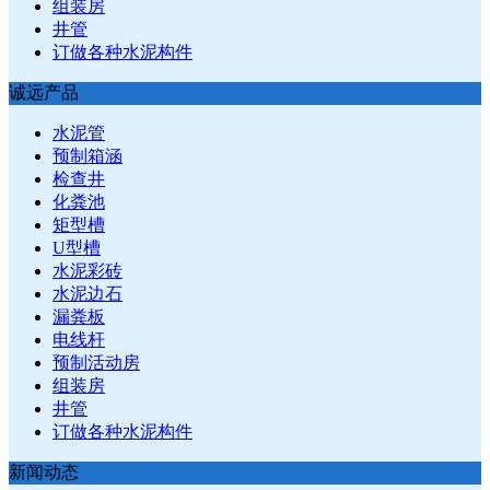
组装房
井管
订做各种水泥构件
诚远产品
水泥管
预制箱涵
检查井
化粪池
矩型槽
U型槽
水泥彩砖
水泥边石
漏粪板
电线杆
预制活动房
组装房
井管
订做各种水泥构件
新闻动态