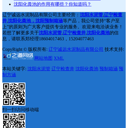
沈阳化粪池的作用有哪些？你知道吗？
辽宁诚远水泥制品有限公司主要经营：
沈阳水泥管
,
辽宁检查
井
,
沈阳化粪池，沈阳预制箱涵
等产品，我公司坚持“客户至
上”的原则为广大客户提供专业的服务。欢迎来电洽谈业务！
若想了解更多关于
沈阳水泥管
,
辽宁检查井
,
沈阳化粪池
的信
息，请联系郑经理18604017463，15204077463
CopyRight © 版权所有:
辽宁诚远水泥制品有限公司
技术支持:
网站地图
XML
本站关键字:
沈阳水泥管
辽宁检查井
沈阳化粪池
预制箱涵
预
制方涵
扫一扫访问移动端