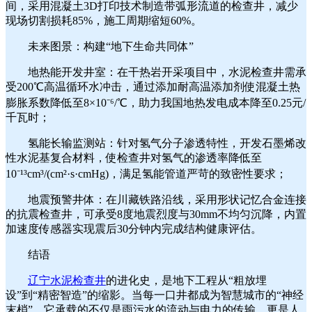
间，采用混凝土3D打印技术制造带弧形流道的检查井，减少
现场切割损耗85%，施工周期缩短60%。
未来图景：构建“地下生命共同体”
地热能开发井室：在干热岩开采项目中，水泥检查井需承
受200℃高温循环水冲击，通过添加耐高温添加剂使混凝土热
膨胀系数降低至8×10⁻⁶/℃，助力我国地热发电成本降至0.25元/
千瓦时；
氢能长输监测站：针对氢气分子渗透特性，开发石墨烯改
性水泥基复合材料，使检查井对氢气的渗透率降低至
10⁻¹³cm³/(cm²·s·cmHg)，满足氢能管道严苛的致密性要求；
地震预警井体：在川藏铁路沿线，采用形状记忆合金连接
的抗震检查井，可承受8度地震烈度与30mm不均匀沉降，内置
加速度传感器实现震后30分钟内完成结构健康评估。
结语
辽宁水泥检查井
的进化史，是地下工程从“粗放埋
设”到“精密智造”的缩影。当每一口井都成为智慧城市的“神经
末梢”，它承载的不仅是雨污水的流动与电力的传输，更是人