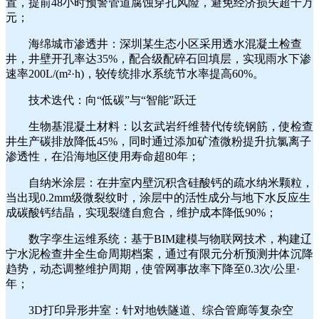
置，提前48小时预警管道腐蚀穿孔风险，避免经济损失超千万
元；
海绵城市渗透井：深圳某生态小区采用透水混凝土检查
井，井壁开孔率达35%，配合级配碎石回填层，实现雨水下渗
速率200L/(m²·h)，较传统排水系统节水率提高60%。
技术迭代：向“低碳”与“智能”跃迁
生物基混凝土材料：以玄武岩纤维替代传统钢筋，使
检查
井生产碳排放降低45%，同时通过添加矿渣微粉提升抗氯离子
渗透性，在沿海地区使用寿命超80年；
自纳米涂层：在井室内壁沉积含硅酸钙的疏水纳米颗粒，
当出现0.2mm级微裂纹时，涂层中的活性成分与地下水反应生
成碳酸钙结晶，实现裂缝自愈合，维护成本降低90%；
数字孪生运维系统：基于BIM建模与物联网技术，构建辽
宁水泥检查井全生命周期档案，通过有限元分析预测井体沉降
趋势，动态调整维护周期，使管网事故率下降至0.3次/公里·
年；
3D打印异形井室：针对地铁隧道、综合管廊等复杂空