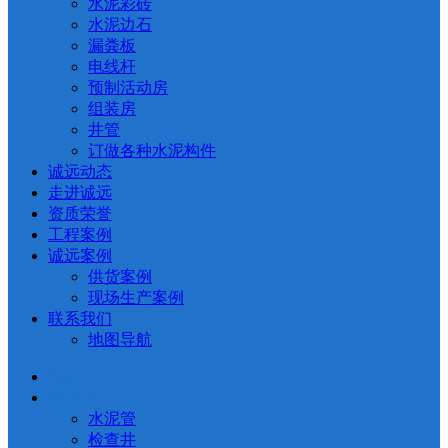
水泥彩砖
水泥边石
漏粪板
电线杆
预制活动房
组装房
井管
订做各种水泥构件
诚远动态
走进诚远
资质荣誉
工程案例
诚远案例
供货案例
现场生产案例
联系我们
地图导航
首页
诚远产品
水泥管
检查井