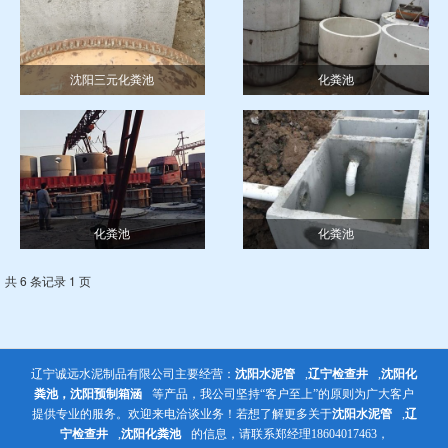
沈阳三元化粪池
化粪池
化粪池
化粪池
共 6 条记录 1 页
辽宁诚远水泥制品有限公司主要经营：
沈阳水泥管
,
辽宁检查井
,
沈阳化
粪池，沈阳预制箱涵
等产品，我公司坚持“客户至上”的原则为广大客户
提供专业的服务。欢迎来电洽谈业务！若想了解更多关于
沈阳水泥管
,
辽
宁检查井
,
沈阳化粪池
的信息，请联系郑经理18604017463，