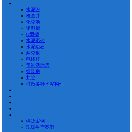
诚远产品
水泥管
检查井
化粪池
矩型槽
U型槽
水泥彩砖
水泥边石
漏粪板
电线杆
预制活动房
组装房
井管
订做各种水泥构件
诚远动态
走进诚远
资质荣誉
工程案例
诚远案例
供货案例
现场生产案例