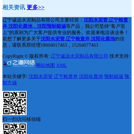
相关资讯
更多>>
辽宁诚远水泥制品有限公司主要经营：
沈阳水泥管
,
辽宁检查
井
,
沈阳化粪池，沈阳预制箱涵
等产品，我公司坚持“客户至
上”的原则为广大客户提供专业的服务。欢迎来电洽谈业务！
若想了解更多关于
沈阳水泥管
,
辽宁检查井
,
沈阳化粪池
的信
息，请联系郑经理18604017463，15204077463
CopyRight © 版权所有:
辽宁诚远水泥制品有限公司
技术支持:
网站地图
XML
本站关键字:
沈阳水泥管
辽宁检查井
沈阳化粪池
预制箱涵
预
制方涵
扫一扫访问移动端