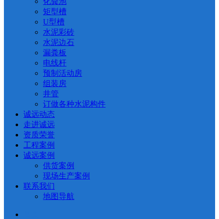
化粪池
矩型槽
U型槽
水泥彩砖
水泥边石
漏粪板
电线杆
预制活动房
组装房
井管
订做各种水泥构件
诚远动态
走进诚远
资质荣誉
工程案例
诚远案例
供货案例
现场生产案例
联系我们
地图导航
首页