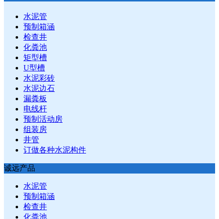
水泥管
预制箱涵
检查井
化粪池
矩型槽
U型槽
水泥彩砖
水泥边石
漏粪板
电线杆
预制活动房
组装房
井管
订做各种水泥构件
诚远产品
水泥管
预制箱涵
检查井
化粪池