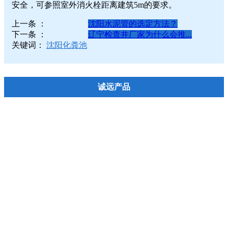
安全，可参照室外消火栓距离建筑5m的要求。
上一条 ：
沈阳水泥管的选定方法？
下一条 ：
辽宁检查井厂家为什么会推...
关键词：
沈阳化粪池
诚远产品
水泥管
预制箱涵
检查井
化粪池
矩型槽
U型槽
水泥彩砖
水泥边石
漏粪板
电线杆
预制活动房
组装房