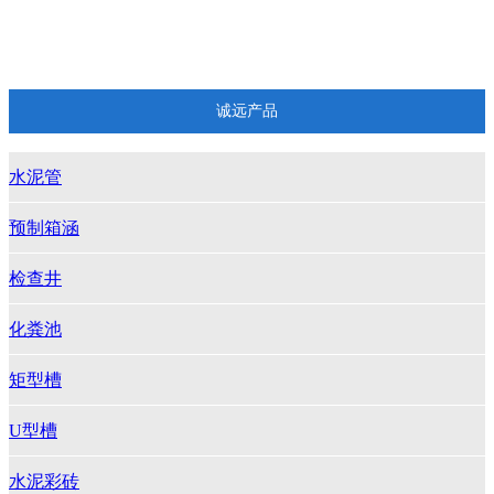
井管
订做各种水泥构件
诚远产品
水泥管
预制箱涵
检查井
化粪池
矩型槽
U型槽
水泥彩砖