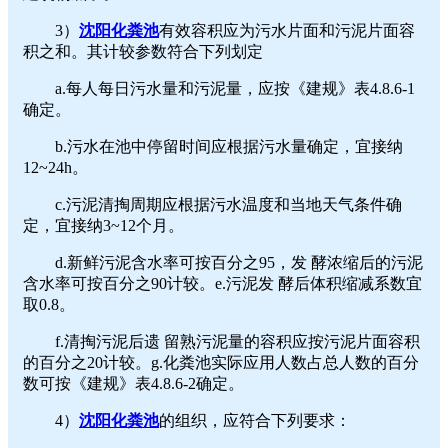
3）
沈阳化粪池
有效容积应为污水片面和污泥片面容
积之和。其计较参数符合下列划定
a.每人每日污水量和污泥量，应按《建规》表4.8.6-1
确定。
b.污水在池中停留时间应根据污水量确定，宜接纳
12~24h。
c.污泥清掏周期应根据污水温度和当地天气条件确
定，宜接纳3~12个月。
d.新鲜污泥含水率可按百分之95，发 酵浓缩后的污泥
含水率可按百分之90计较。e.污泥发 酵后体积缩减系数宜
取0.8。
f.清掏污泥后遗 留熟污泥量的容积应按污泥片面容积
的百分之20计较。g.化粪池实际应用人数占总人数的百分
数可按《建规》表4.8.6-2确定。
4）
沈阳化粪池
的组织，应符合下列要求：