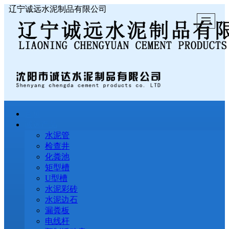
辽宁诚远水泥制品有限公司
首页
诚远产品
水泥管
检查井
化粪池
矩型槽
U型槽
水泥彩砖
水泥边石
漏粪板
电线杆