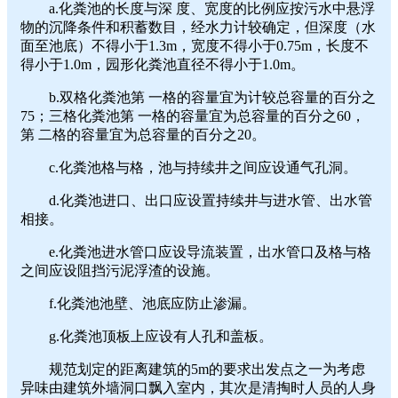
a.化粪池的长度与深 度、宽度的比例应按污水中悬浮
物的沉降条件和积蓄数目，经水力计较确定，但深度（水
面至池底）不得小于1.3m，宽度不得小于0.75m，长度不
得小于1.0m，园形化粪池直径不得小于1.0m。
b.双格化粪池第 一格的容量宜为计较总容量的百分之
75；三格化粪池第 一格的容量宜为总容量的百分之60，
第 二格的容量宜为总容量的百分之20。
c.化粪池格与格，池与持续井之间应设通气孔洞。
d.化粪池进口、出口应设置持续井与进水管、出水管
相接。
e.化粪池进水管口应设导流装置，出水管口及格与格
之间应设阻挡污泥浮渣的设施。
f.化粪池池壁、池底应防止渗漏。
g.化粪池顶板上应设有人孔和盖板。
规范划定的距离建筑的5m的要求出发点之一为考虑
异味由建筑外墙洞口飘入室内，其次是清掏时人员的人身