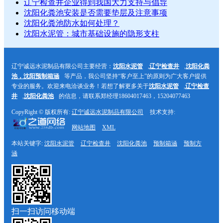
辽宁检查井企业得到我国大力支持与倡导
沈阳化粪池安装是否需要垫层及注意事项
沈阳化粪池防水如何处理？
沈阳水泥管：城市基础设施的隐形支柱
辽宁诚远水泥制品有限公司主要经营：
沈阳水泥管
,
辽宁检查井
,
沈阳化粪
池，沈阳预制箱涵
等产品，我公司坚持“客户至上”的原则为广大客户提供
专业的服务。欢迎来电洽谈业务！若想了解更多关于
沈阳水泥管
,
辽宁检查
井
,
沈阳化粪池
的信息，请联系郑经理18604017463，15204077463
CopyRight © 版权所有:
辽宁诚远水泥制品有限公司
技术支持:
网站地图
XML
本站关键字:
沈阳水泥管
辽宁检查井
沈阳化粪池
预制箱涵
预制方
涵
扫一扫访问移动端