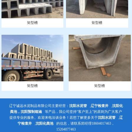
矩型槽
矩型槽
矩型槽
矩型槽
辽宁诚远水泥制品有限公司主要经营：
沈阳水泥管
,
辽宁检查井
,
沈阳化
粪池，沈阳预制箱涵
等产品，我公司坚持“客户至上”的原则为广大客户
提供专业的服务。欢迎来电洽谈业务！若想了解更多关于
沈阳水泥管
,
辽
宁检查井
,
沈阳化粪池
的信息，请联系郑经理18604017463，
15204077463