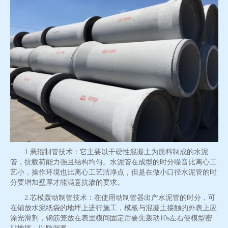
1.悬辊制管技术：它主要以干硬性混凝土为质料制成的水泥
管，抗载荷能力强且结构均匀。水泥管在成型的时分噪音比离心工
艺小，操作环境也比离心工艺洁净点，但是在做小口径水泥管的时
分要增加壁厚才能满意抗渗的要求。
2.芯模轰动制管技术：在使用动制管器出产水泥管的时分，可
在铺放水泥纸袋的地坪上进行施工，模板与混凝土接触的外表上应
涂光滑剂，钢筋笼放在表里模间固定后要先轰动10s左右使模型密